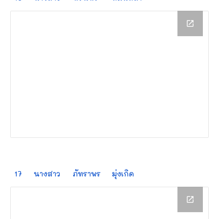
17
นางสาว
ภัทราพร
มุ่งเกิด