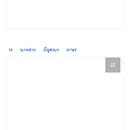
14
นางสาว
ธัญชนก
ถาพร