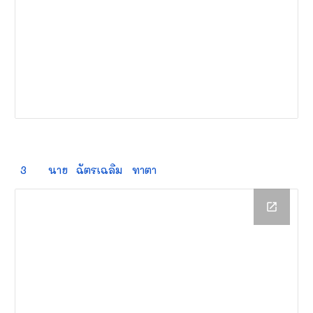
3
นาย
ฉัตรเฉลิม
ทาตา