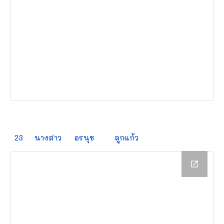
23
นางสาว
อรนุช
ลูกแก้ว