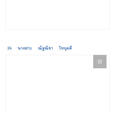
24
นางสาว
ณัฐณิชา
โทบุดดี