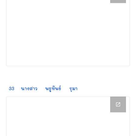
33
นางสาว
พธูทิพย์
รุมา