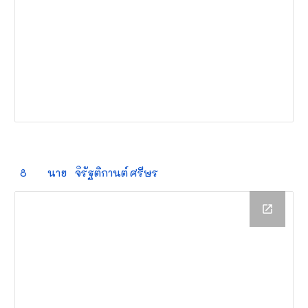
8
นาย
จิรัฐติกานต์
ศรีษร