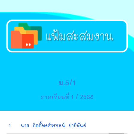
ม.5/
1
ภาคเรียนที่ 1 / 2568
1
นาย
กิตติ์พงศ์วรรธน์
ปารีพันธ์