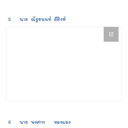
5
นาย
ณัฐชนนท์
ลีสิงห์
6
นาย
พงศกร
ทองแลง