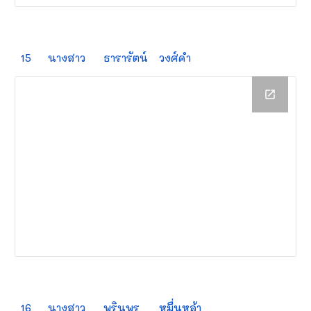
15
นางสาว
ธารารัตน์
วงศ์คำ
16
นางสาว
พรินพร
หมื่นหล้า