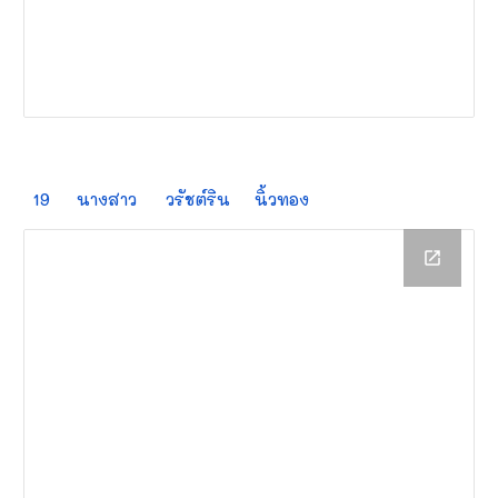
19
นางสาว
วรัชต์ริน
นิ้วทอง