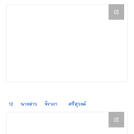
12
นางสาว
จิราภา
ศรีสุวงค์