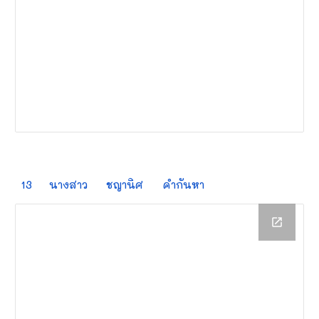
13
นางสาว
ชญานิศ
คำกันหา