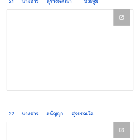
21
นางสาว
สุรางค์คณา
สีวะจูม
22
นางสาว
อนัญญา
สุวรรณโค