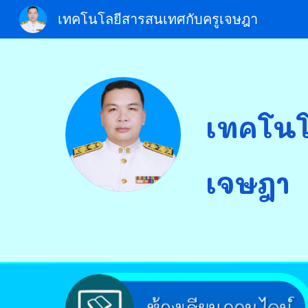
เทคโนโลยีสารสนเทศกับครูเจษฎา
Sk
เทคโนโ
เจษฎา